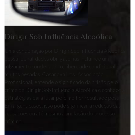
Dirigir Sob Influência Alcoólica
Uma condenação por Dirigir Sob Influência Alcoólica
possui penalidades obrigatórias incluindo um
julgamento condenatório, liberdade condicional e
multas pesadas. Casanova Law, Associação
Profissional, entende o significado da prisão pelo
crime de Dirigir Sob Influência Alcoólica e conhece as
estratégias para lutar pelo melhor resultado possível.
Em alguns casos, isso pode significar a redução das
acusações ou até mesmo a anulação do processo
criminal.