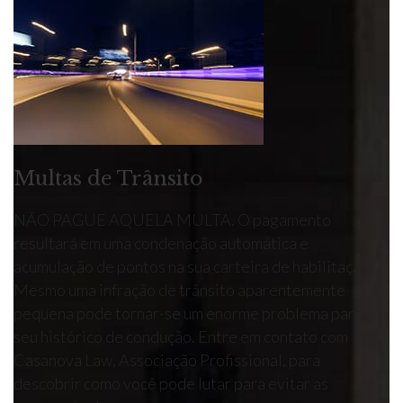
Multas de Trânsito
NÃO PAGUE AQUELA MULTA. O pagamento
resultará em uma condenação automática e
acumulação de pontos na sua carteira de habilitação.
Mesmo uma infração de trânsito aparentemente
pequena pode tornar-se um enorme problema para o
seu histórico de condução. Entre em contato com
Casanova Law, Associação Profissional, para
descobrir como você pode lutar para evitar as