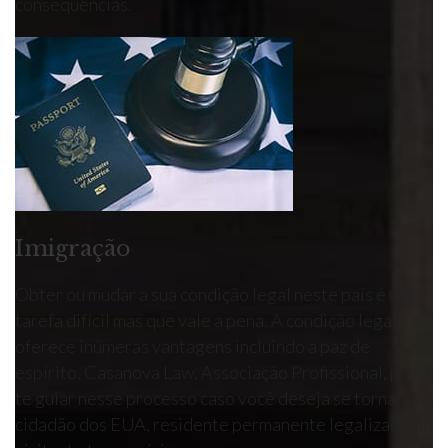
consequências.
Imigração
Obter ou mudar a sua condição legal neste país é uma
tarefa difícil mas que vale a pena. A condição legal
oferece inúmeras vantagens incluindo a paz de
espírito. Casanova Law, Associação Profissional, pode
te guiar nesse processo caso você deseja se tornar um
cidadão dos EUA, residente permanente legalizado ou